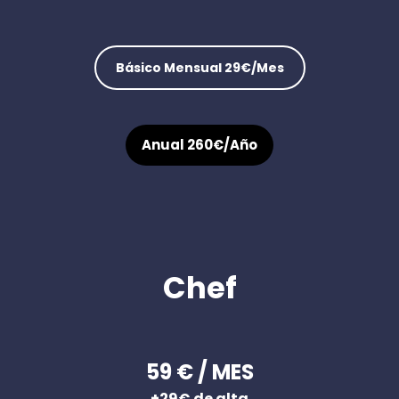
Captación de suscriptores a
publicaciones, crece en
puede llevar a una web
través de Menudeldia.com, tu
seguidores…
diferente.
propia web, o desde tu local
Básico Mensual 29€/mes
(wifi, tarjetas, tags QR).
Anual 260€/año
Chef
59 € / MES
+29€ de alta