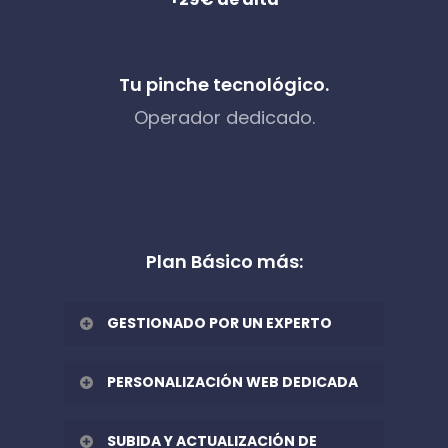
Tu pinche tecnológico.
Operador dedicado.
Plan Básico más:
GESTIONADO POR UN EXPERTO
Actualización remota de menús:
PERSONALIZACIÓN WEB DEDICADA
Un profesional contacta
Un profesional generará tu ficha
contigo a diario a la misma
SUBIDA Y ACTUALIZACIÓN DE