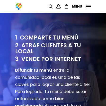
Skip
MENU
to
search
account
main
content
1 COMPARTE TU MENÚ
2 ATRAE CLIENTES A TU
LOCAL
3 VENDE POR INTERNET
Difundir tu menú
entre la
comunidad local es una de las
claves para lograr una clientela fiel.
Para lograrlo, tu menú debe estar
actualizado como
bien
posicionado
. Al compartirlo en