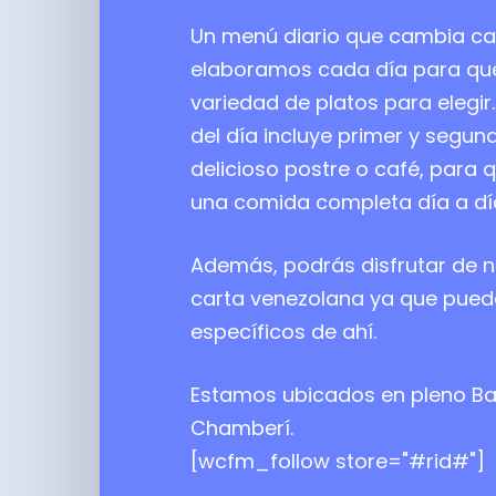
Un menú diario que cambia c
elaboramos cada día para qu
variedad de platos para elegi
del día incluye primer y segun
delicioso postre o café, para 
una comida completa día a dí
Además, podrás disfrutar de n
carta venezolana ya que puede
específicos de ahí.
Estamos ubicados en pleno Ba
Chamberí.
[wcfm_follow store="#rid#"]