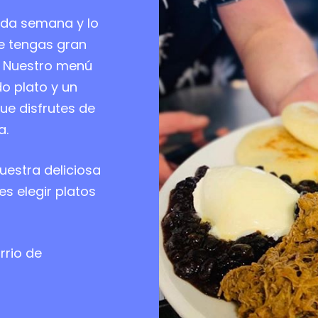
ada semana y lo
e tengas gran
r. Nuestro menú
do plato y un
que disfrutes de
a.
uestra deliciosa
s elegir platos
rrio de