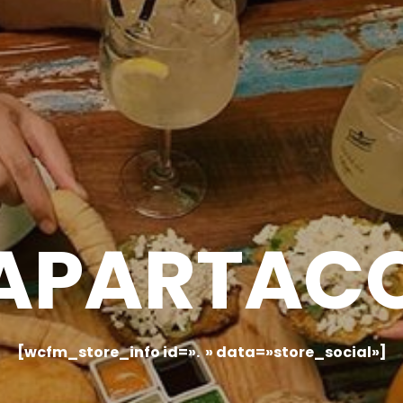
APARTAC
[wcfm_store_info id=». » data=»store_social»]