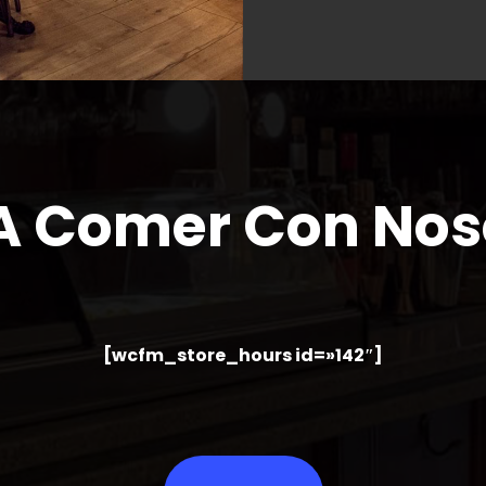
A Comer Con Nos
[wcfm_store_hours id=»142″]