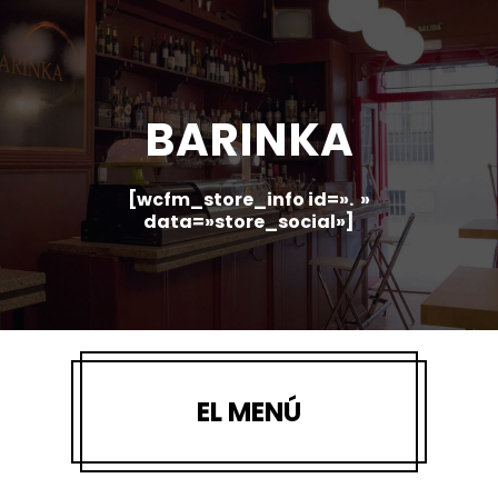
Skip
to
main
content
BARINKA
[wcfm_store_info id=». »
data=»store_social»]
EL MENÚ