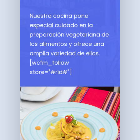
Nuestra cocina pone
especial cuidado en la
preparación vegetariana de
los alimentos y ofrece una
amplia variedad de ellos.
[wcfm_follow
store="#rid#"]