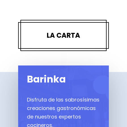
LA CARTA
Barinka
Disfruta de las sabrosísimas
creaciones gastronómicas
de nuestros expertos
cocineros.