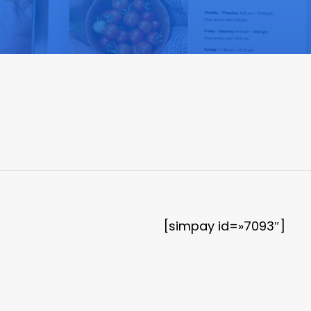
[simpay id=»7093″]