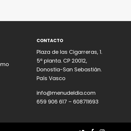
CONTACTO
Plaza de las Cigarreras, 1.
5ª planta. CP 20012,
emo
Donostia-San Sebastián.
País Vasco
info@menudeldia.com
659 906 617 – 608711693