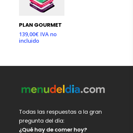
Añadir Al
PLAN GOURMET
Carrito
139,00
€
IVA no
incluido
Todas las respuestas a la gran
pregunta del día:
¿Qué hay de comer hoy?