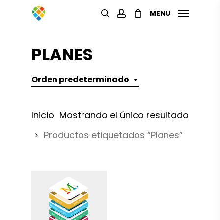
Skip
MENU
to
search
account
main
PLANES
content
Orden predeterminado
Inicio
Mostrando el único resultado
Productos etiquetados “Planes”